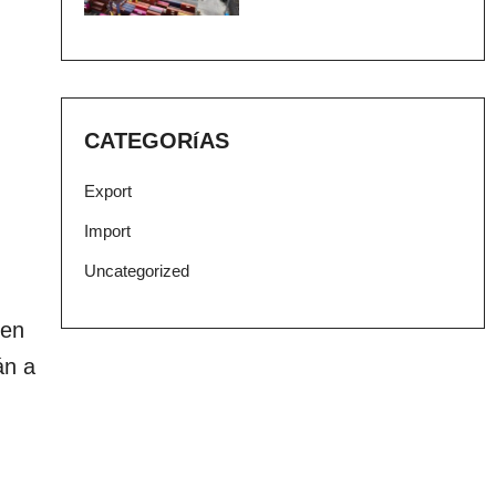
CATEGORíAS
Export
Import
Uncategorized
 en
án a